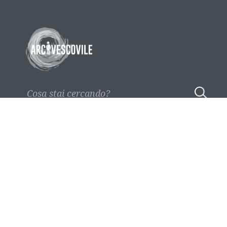
Sede Trento
Via Endrici 23
collegioarcivescovile@arcivescoviletrento.it
Tel. 0461 1731200
Fax. 0461 1731288
Facebook Arcivescovile