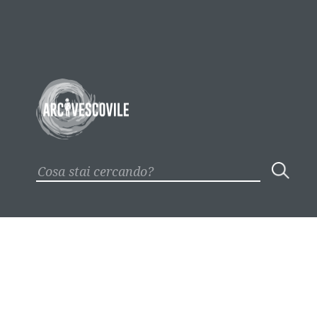
Sede Trento
Via Endrici 23
collegioarcivescovile@arcivescoviletrento.it
Tel. 0461 1731200