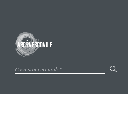
Sede Trento
Via Endrici 23
collegioarcivescovile@arcivescoviletrento.it
Tel. 0461 1731200