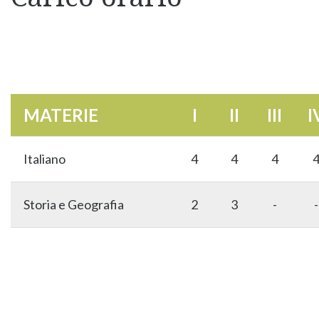
MATERIE
I
II
III
I
Italiano
4
4
4
Storia e Geografia
2
3
-
-
Inglese
3
3
3
Tedesco
3
2
-
-