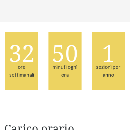
32
50
1
ore
minuti ogni
sezioni per
settimanali
ora
anno
Carico orario