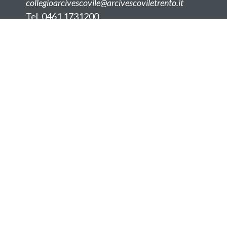
collegioarcivescovile@arcivescoviletrento.it
Tel. 0461 1731200
Fax. 0461 1731288
Facebook Arcivescovile
Sede Rovereto
Corso Bettini 71
dameinglesi@arcivescoviletrento.it
Tel. 0464 406000
Fax. 0464 406077
Facebook Dame inglesi
Instagram
YouTube
Privacy
Cookies