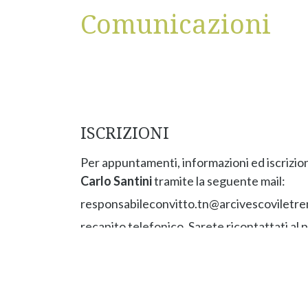
Comunicazioni
ISCRIZIONI
Per appuntamenti, informazioni ed iscrizion
Carlo Santini
tramite la seguente mail:
responsabileconvitto.tn@
arcivescoviletre
recapito telefonico. Sarete ricontattati al p