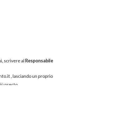
i, scrivere al
Responsabile
nto.it
, lasciando un proprio
iù presto.