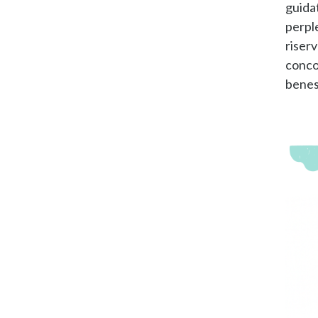
guidat
perple
riserv
conco
benes