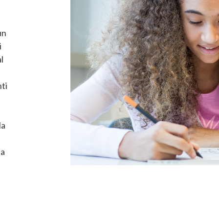
un
i
l
ti
la
ta