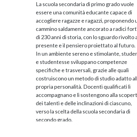
La scuola secondaria di primo grado vuole
essere una comunità educante capace di
accogliere ragazze e ragazzi, proponendo 
cammino saldamente ancorato a radici fort
di 230 anni di storia, con lo sguardo rivolto a
presente e il pensiero proiettato al futuro.
In un ambiente sereno e stimolante, studen
e studentesse sviluppano competenze
specifiche e trasversali, grazie alle quali
costruiscono un metodo di studio adatto al
propria personalità. Docenti qualificati li
accompagnano e li sostengono alla scoper
dei talenti e delle inclinazioni di ciascuno,
verso la scelta della scuola secondaria di
secondo grado.