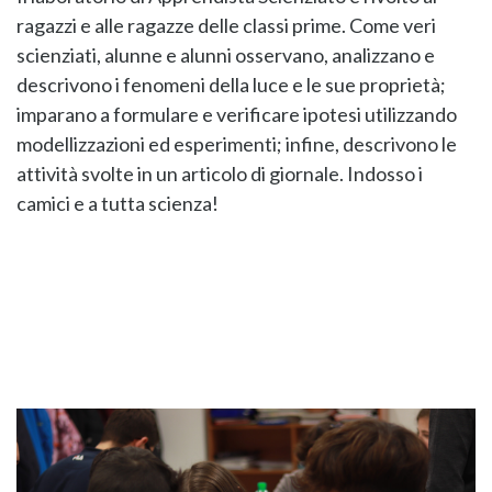
ragazzi e alle ragazze delle classi prime. Come veri
scienziati, alunne e alunni ‌‌osservano,‌ ‌analizzano‌ ‌e‌
‌descrivono‌ ‌i ‌fenomeni ‌della‌ ‌luce‌ ‌e‌ ‌le‌ ‌sue‌ ‌proprietà;‌
‌imparano a formulare‌ ‌e‌ ‌verificare‌ ‌ipotesi‌ ‌utilizzando‌
‌modellizzazioni‌ ‌ed‌ ‌esperimenti;‌ ‌infine, descrivono‌ ‌le‌
‌attività‌ ‌svolte‌ ‌in‌ ‌un‌ ‌articolo‌ ‌di‌ ‌giornale.‌ Indosso i
camici e a tutta scienza!