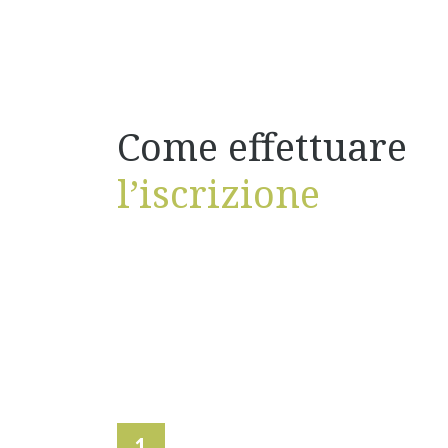
Come effettuare
l’iscrizione
1