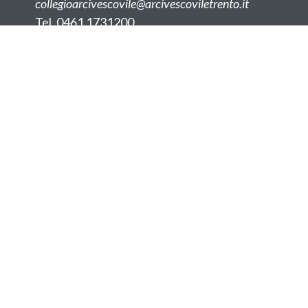
collegioarcivescovile@arcivescoviletrento.it
Tel. 0461 1731200
Fax. 0461 1731288
Facebook Arcivescovile
Sede Rovereto
Corso Bettini 71
dameinglesi@arcivescoviletrento.it
Tel. 0464 406000
Fax. 0464 406077
Facebook Dame inglesi
Instagram
YouTube
Privacy
Cookies